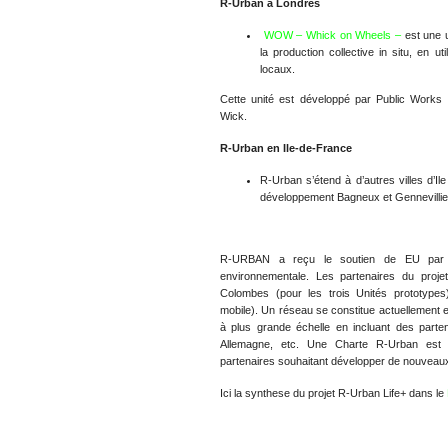
R-Urban à Londres
WOW – Whick on Wheels –
est une u
la production collective in situ, en ut
locaux.
Cette unité est développé par Public Works
Wick.
R-Urban en Ile-de-France
R-Urban s’étend à d’autres villes d’I
développement Bagneux et Gennevillie
R-URBAN a reçu le soutien de EU par 
environnementale. Les partenaires du projet
Colombes (pour les trois Unités prototypes
mobile). Un réseau se constitue actuellement 
à plus grande échelle en incluant des part
Allemagne, etc. Une Charte R-Urban est 
partenaires souhaitant développer de nouveaux
Ici la synthese du projet R-Urban Life+ dans le