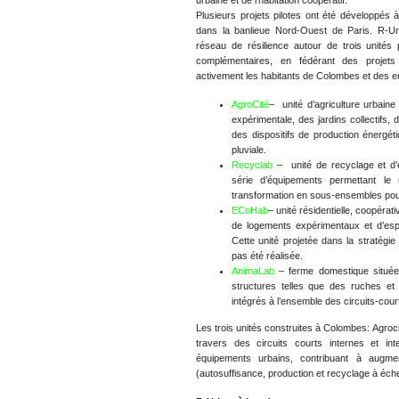
urbaine et de l’habitation coopératif.
Plusieurs projets pilotes ont été développés 
dans la banlieue Nord-Ouest de Paris. R-U
réseau de résilience autour de trois unités
complémentaires, en fédérant des projets
activement les habitants de Colombes et des e
AgroCité
– unité d’agriculture urbain
expérimentale, des jardins collectifs,
des dispositifs de production énergét
pluviale.
Recyclab
– unité de recyclage et d’é
série d’équipements permettant le
transformation en sous-ensembles pour
ECoHab
– unité résidentielle, coopéra
de logements expérimentaux et d’espac
Cette unité projetée dans la stratégi
pas été réalisée.
AnimaLab
– ferme domestique située
structures telles que des ruches et u
intégrés à l’ensemble des circuits-court
Les trois unités construites à Colombes: Agroc
travers des circuits courts internes et int
équipements urbains, contribuant à augmen
(autosuffisance, production et recyclage à échell