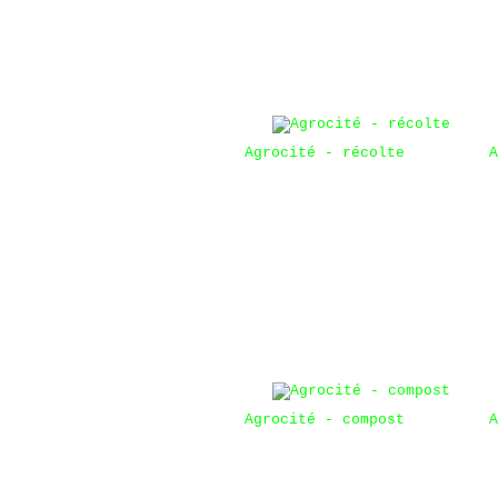
Agrocité - récolte
A
Agrocité - compost
A