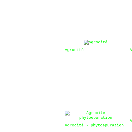
Agrocité
A
A
Agrocité - phytoépuration