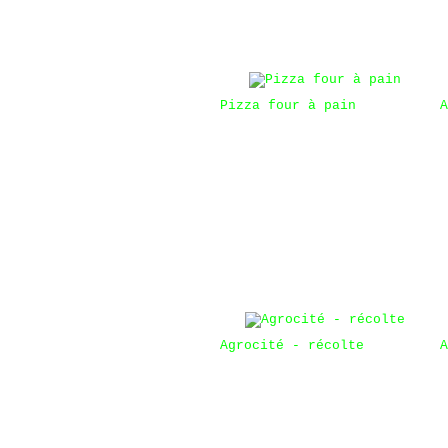
Pizza four à pain
A
Agrocité - récolte
A